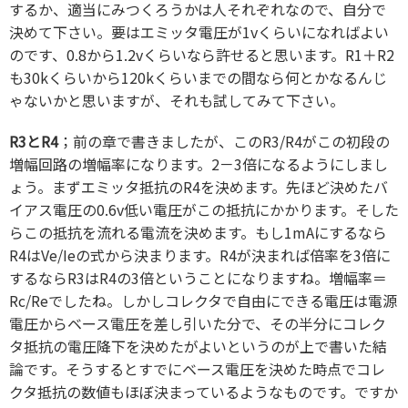
するか、適当にみつくろうかは人それぞれなので、自分で
決めて下さい。要はエミッタ電圧が1vくらいになればよい
のです、0.8から1.2vくらいなら許せると思います。R1＋R2
も30kくらいから120kくらいまでの間なら何とかなるんじ
ゃないかと思いますが、それも試してみて下さい。
R3とR4
；前の章で書きましたが、このR3/R4がこの初段の
増幅回路の増幅率になります。2－3倍になるようにしまし
ょう。まずエミッタ抵抗のR4を決めます。先ほど決めたバ
イアス電圧の0.6v低い電圧がこの抵抗にかかります。そした
らこの抵抗を流れる電流を決めます。もし1mAにするなら
R4はVe/Ieの式から決まります。R4が決まれば倍率を3倍に
するならR3はR4の3倍ということになりますね。増幅率＝
Rc/Reでしたね。しかしコレクタで自由にできる電圧は電源
電圧からベース電圧を差し引いた分で、その半分にコレク
タ抵抗の電圧降下を決めたがよいというのが上で書いた結
論です。そうするとすでにベース電圧を決めた時点でコレ
クタ抵抗の数値もほぼ決まっているようなものです。ですか