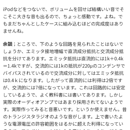
iPodなどをつないで、ボリュームを回せば結構いい音でそ
こそこ大きな音も出るので、ちょっと感動です。よね。で
もまだちゃんとしたケースに組み込むほどの完成度はあり
ませんね。
余談
；ところで、下のような回路を見られたことはないで
しょうか、エミッタ接地増幅で直流成分抵抗と交流成分抵
抗を分けてあります。エミッタ抵抗は直流的には1k＋0.4k
＝1.4kですが、交流的には1kの抵抗が220μのコンデンサで
バイパスされているので交流成分に対してはエミッタ抵抗
は0.4ｋになります。したがって直流的には利得は2倍です
が、交流的には7倍になっています。これは回路的には安定
しているようで、よく教科書には書いてあります。しかし
実際のオーディオアンプではあまり採用されてないようで
す。実際作ってみると音悪いです。というか使えません。昔
のトランジスタラジオのような音がします。上で書いたよ
うな電源電圧の許容範囲をはるかに超えた利得になってい