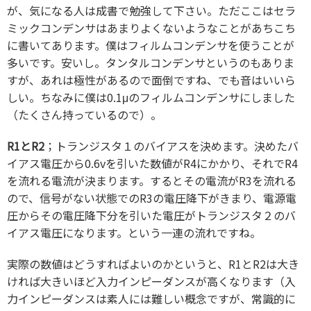
が、気になる人は成書で勉強して下さい。ただここはセラ
ミックコンデンサはあまりよくないようなことがあちこち
に書いてあります。僕はフィルムコンデンサを使うことが
多いです。安いし。タンタルコンデンサというのもありま
すが、あれは極性があるので面倒ですね、でも音はいいら
しい。ちなみに僕は0.1μのフィルムコンデンサにしました
（たくさん持っているので）。
R1とR2
；トランジスタ１のバイアスを決めます。決めたバ
イアス電圧から0.6vを引いた数値がR4にかかり、それでR4
を流れる電流が決まります。するとその電流がR3を流れる
ので、信号がない状態でのR3の電圧降下がきまり、電源電
圧からその電圧降下分を引いた電圧がトランジスタ２のバ
イアス電圧になります。という一連の流れですね。
実際の数値はどうすればよいのかというと、R1とR2は大き
ければ大きいほど入力インピーダンスが高くなります（入
力インピーダンスは素人には難しい概念ですが、常識的に