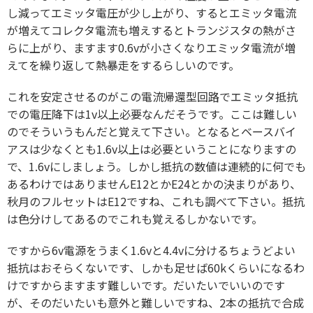
し減ってエミッタ電圧が少し上がり、するとエミッタ電流
が増えてコレクタ電流も増えするとトランジスタの熱がさ
らに上がり、ますます0.6vが小さくなりエミッタ電流が増
えてを繰り返して熱暴走をするらしいのです。
これを安定させるのがこの電流帰還型回路でエミッタ抵抗
での電圧降下は1v以上必要なんだそうです。ここは難しい
のでそういうもんだと覚えて下さい。となるとベースバイ
アスは少なくとも1.6v以上は必要ということになりますの
で、1.6vにしましょう。しかし抵抗の数値は連続的に何でも
あるわけではありませんE12とかE24とかの決まりがあり、
秋月のフルセットはE12ですね、これも調べて下さい。抵抗
は色分けしてあるのでこれも覚えるしかないです。
ですから6v電源をうまく1.6vと4.4vに分けるちょうどよい
抵抗はおそらくないです、しかも足せば60kくらいになるわ
けですからますます難しいです。だいたいでいいのです
が、そのだいたいも意外と難しいですね、2本の抵抗で合成