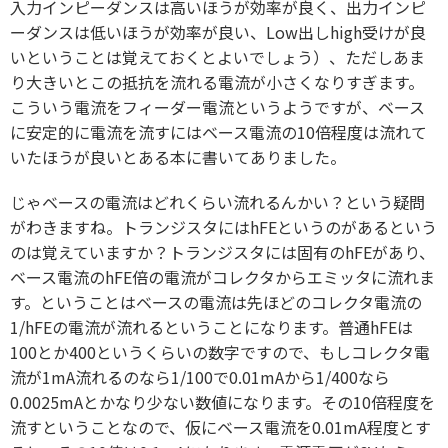
入力インピーダンスは高いほうが効率が良く、出力インピ
ーダンスは低いほうが効率が良い、Low出しhigh受けが良
いということは覚えておくとよいでしょう）、ただしあま
り大きいとこの抵抗を流れる電流が小さくなりすぎます。
こういう電流をフィーダー電流というようですが、ベース
に安定的に電流を流すにはベース電流の10倍程度は流れて
いたほうが良いとある本に書いてありました。
じゃベースの電流はどれくらい流れるんかい？という疑問
がわきますね。トランジスタにはhFEというのがあるという
のは覚えていますか？トランジスタには固有のhFEがあり、
ベース電流のhFE倍の電流がコレクタからエミッタに流れま
す。ということはベースの電流は先ほどのコレクタ電流の
1/hFEの電流が流れるということになります。普通hFEは
100とか400というくらいの数字ですので、もしコレクタ電
流が1mA流れるのなら1/100で0.01mAから1/400なら
0.0025mAとかなり少ない数値になります。その10倍程度を
流すということなので、仮にベース電流を0.01mA程度とす