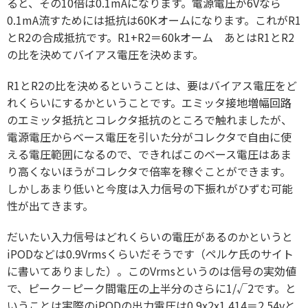
ると、その10倍は0.1mAになります。電源電圧が6Vなら
0.1mA流すためには抵抗は60Kオームになります。これがR1
とR2の合成抵抗です。R1+R2＝60kオーム あとはR1とR2
の比を決めてバイアス電圧を決めます。
R1とR2の比を決めるということは、要はバイアス電圧をど
れくらいにするかということです。エミッタ接地増幅回路
のエミッタ抵抗とコレクタ抵抗のところで触れましたが、
電源電圧からベース電圧を引いた分がコレクタで自由に使
える電圧範囲になるので、できればこのベース電圧はあま
り高くないほうがコレクタで倍率を稼ぐことができます。
しかしあまり低いと今度は入力信号の下振れがひずむ可能
性が出てきます。
だいたい入力信号はどれくらいの電圧があるのかというと
iPODなどは0.9Vrmsくらいだそうです（ペルケ氏のサイト
に書いてありました）。このVrmsというのは信号の実効値
で、ピーク－ピーク間電圧の上半分のさらに1/√2です。と
いうことは実際のiPODの出力電圧は0.9x2x1.414＝2.54vと