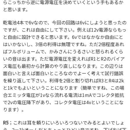
らこっちから逆に電源電圧を決めていくという手もあるか
と思います。
乾電池4本で6vなので、今回の回路は6vにしようと思ったの
ですが、これは自由にして下さい。例えば12v電源ならもっ
と自由に設計できると思います。6vではなかなか自由にと
はいかないし、3倍の利得は無理ですね。ただ2倍程度あれ
ばフルボリュームで、かみさんにうるさいと怒られるくら
いの音は出ます。ただ電源電圧を変えればR1とR2のバイア
ス電圧も最初から計算のやり直しになります。この辺りは
面白いと言えば面白いところなのでよーく考えて試行錯誤
を繰り返して下さい。利得を2倍と割り切ればR3とR4は2k
と1kでもよいということになります（簡単ですね、この場
合エミッタ電圧が1vなら流れる電流は1mAでコレクタ抵抗
で2vの電圧降下があり、コレクタ電圧は4vということにな
ります）。
R5
；これは耳を頼りにいろいろつないでみるとよいでしょ
う。2－3kオームだとちょっとひどい音ですね。下げれば下