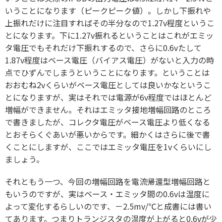
いうことになります（ピークピーク値）。しかし下振れや
上振れだけに注目すればその半分なので1.27v程度というこ
とになります。下に1.27v振れるということはこれがエミッ
タ電圧でもそれだけ下振れするので、さらに0.6vたして
1.87v程度はベース電圧（バイアス電圧）がないと入力の時
点でひずんでしまうということになります。ということは
おおむね2vくらいがベース電圧としては良いかなというこ
とになりますが、実はそれでは電源が6v程度ではほとんど
増幅ができません。それはエミッタ接地増幅回路のところ
で書きましたが、コレクタ電圧がベース電圧より低くなる
とおそらくぐあいが悪いからです。細かくはさらに後で書
くことにしますが、ここではエミッタ電圧を1vくらいにし
ましょう。
それともう一つ、今回の増幅回路を電流帰還型増幅回路と
もいうのですが、実はベース・エミッタ間の0.6vは温度に
よって変化するらしいのです、－2.5mv/℃と成書には書い
てあります。つまりトランジスタの温度が上がると0.6vが少