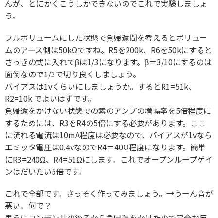
んが、とにかくこうしかできないのでこれで実験しましょ
う。
フルボリュームにした状態で負帰還間を考えるとボリュー
ムのアース側は50kΩですね。R5を200k、R6を50kにすると
さっきの式に入れてβは1/3になります。β＝3/10にするのは
面倒なので1/3で切り良くしましょう。
バイアスは1vくらいにしましょうか。するとR1=51k、
R2=10k でよいはずです。
負帰還をかけない状態での素のアンプの増幅率を5倍程度に
するためには、R3をR4の5倍にする必要があります。ここ
に流れる電流は10mA程度は必要なので、バイアスが1vなら
エミッタ電圧は0.4vなのでR4＝40Ω程度になります。簡単
にR3=240Ω、R4=51Ωにします。これでオープンループゲイ
ンはだいたい5倍です。
これで全部です。さっそく作ってみましょう。→うーん音が
悪い。何で？
思うにコンデンサの後ろから負帰還をかけたので完全な反