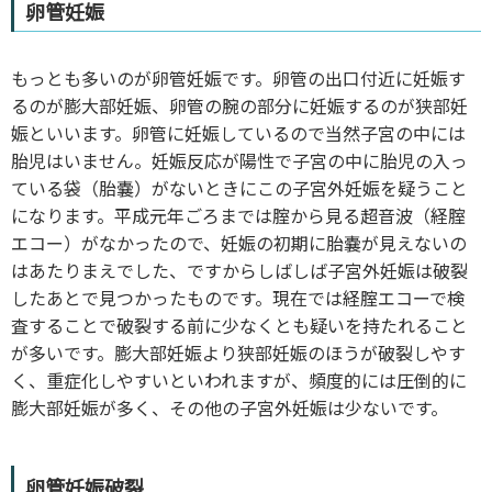
卵管妊娠
もっとも多いのが卵管妊娠です。卵管の出口付近に妊娠す
るのが膨大部妊娠、卵管の腕の部分に妊娠するのが狭部妊
娠といいます。卵管に妊娠しているので当然子宮の中には
胎児はいません。妊娠反応が陽性で子宮の中に胎児の入っ
ている袋（胎嚢）がないときにこの子宮外妊娠を疑うこと
になります。平成元年ごろまでは腟から見る超音波（経腟
エコー）がなかったので、妊娠の初期に胎嚢が見えないの
はあたりまえでした、ですからしばしば子宮外妊娠は破裂
したあとで見つかったものです。現在では経腟エコーで検
査することで破裂する前に少なくとも疑いを持たれること
が多いです。膨大部妊娠より狭部妊娠のほうが破裂しやす
く、重症化しやすいといわれますが、頻度的には圧倒的に
膨大部妊娠が多く、その他の子宮外妊娠は少ないです。
卵管妊娠破裂