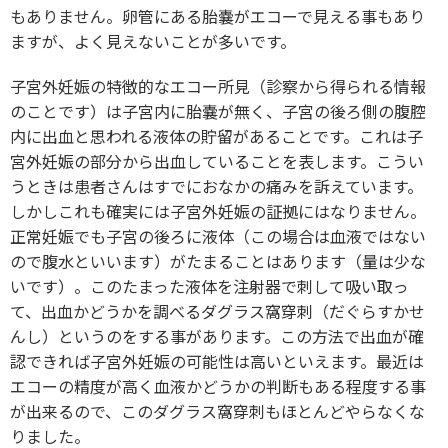
もありません。卵管にある胎嚢がエコーで見える事もあり
ますが、よく見えないことが多いです。
子宮外妊娠の特徴的なエコー所見（診察から得られる情報
のことです）は子宮内に胎嚢が無く、子宮の後ろ側の腹腔
内に出血と思われる液体の貯留があることです。これは子
宮外妊娠の部分から出血していることを表します。こうい
うときは患者さんはすでにおなかの痛みを訴えています。
しかしこれも確実には子宮外妊娠の証拠にはなりません。
正常妊娠でも子宮の後ろに液体（この場合は血液ではない
ので腹水といいます）がたまることはあります（量は少な
いです）。このたまった液体を注射器で刺して吸い取っ
て、出血かどうかを調べるダグラス窩穿刺（だぐらすかせ
んし）というのをする事があります。この方法で出血が確
認できれば子宮外妊娠の可能性は高いといえます。最近は
エコーの精度が高く血液かどうかの判断もある程度する事
が出来るので、このダグラス窩穿刺もほとんどやらなくな
りました。