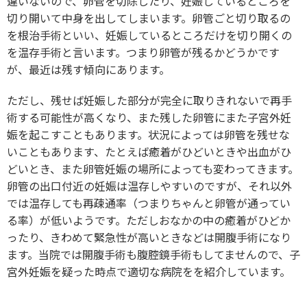
違いないので、卵管を切除したり、妊娠しているところを
切り開いて中身を出してしまいます。卵管ごと切り取るの
を根治手術といい、妊娠しているところだけを切り開くの
を温存手術と言います。つまり卵管が残るかどうかです
が、最近は残す傾向にあります。
ただし、残せば妊娠した部分が完全に取りきれないで再手
術する可能性が高くなり、また残した卵管にまた子宮外妊
娠を起こすこともあります。状況によっては卵管を残せな
いこともあります、たとえば癒着がひどいときや出血がひ
どいとき、また卵管妊娠の場所によっても変わってきます。
卵管の出口付近の妊娠は温存しやすいのですが、それ以外
では温存しても再疎通率（つまりちゃんと卵管が通ってい
る率）が低いようです。ただしおなかの中の癒着がひどか
ったり、きわめて緊急性が高いときなどは開腹手術になり
ます。当院では開腹手術も腹腔鏡手術もしてませんので、子
宮外妊娠を疑った時点で適切な病院をを紹介しています。